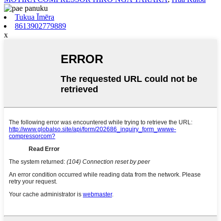
Tukua Īmēra
8613902779889
x