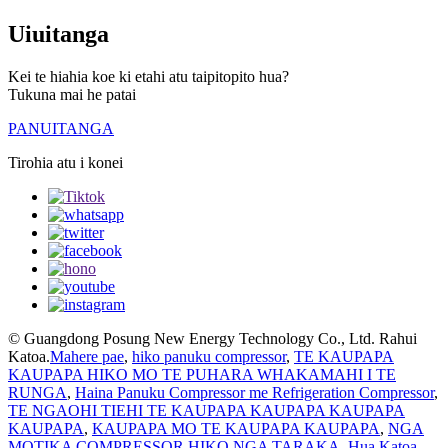
Uiuitanga
Kei te hiahia koe ki etahi atu taipitopito hua?
Tukuna mai he patai
PANUITANGA
Tirohia atu i konei
© Guangdong Posung New Energy Technology Co., Ltd. Rahui
Katoa.
Mahere pae
,
hiko panuku compressor
,
TE KAUPAPA
KAUPAPA HIKO MO TE PUHARA WHAKAMAHI I TE
RUNGA
,
Haina Panuku Compressor me Refrigeration Compressor
,
TE NGAOHI TIEHI TE KAUPAPA KAUPAPA KAUPAPA
KAUPAPA
,
KAUPAPA MO TE KAUPAPA KAUPAPA
,
NGA
MOTIKA COMPRESSOR HIKO NGA TARAKA
,
Hua Katoa