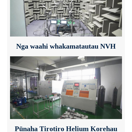
Nga waahi whakamatautau NVH
Pūnaha Tirotiro Helium Korehau