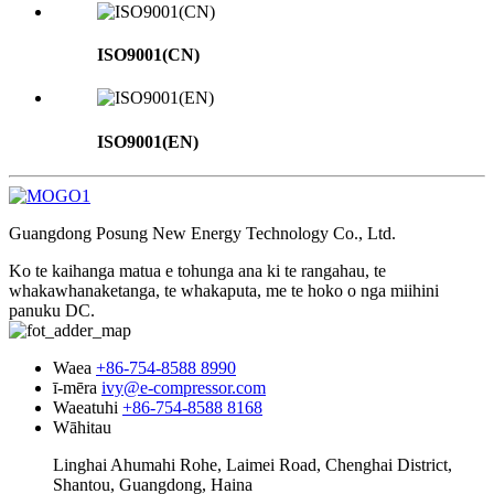
ISO9001(CN)
ISO9001(EN)
Guangdong Posung New Energy Technology Co., Ltd.
Ko te kaihanga matua e tohunga ana ki te rangahau, te
whakawhanaketanga, te whakaputa, me te hoko o nga miihini
panuku DC.
Waea
+86-754-8588 8990
ī-mēra
ivy@e-compressor.com
Waeatuhi
+86-754-8588 8168
Wāhitau
Linghai Ahumahi Rohe, Laimei Road, Chenghai District,
Shantou, Guangdong, Haina