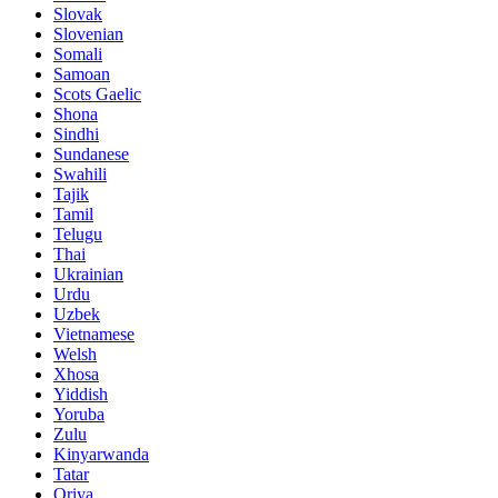
Slovak
Slovenian
Somali
Samoan
Scots Gaelic
Shona
Sindhi
Sundanese
Swahili
Tajik
Tamil
Telugu
Thai
Ukrainian
Urdu
Uzbek
Vietnamese
Welsh
Xhosa
Yiddish
Yoruba
Zulu
Kinyarwanda
Tatar
Oriya