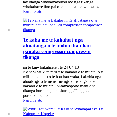
tātaritanga whakamatautau mo nga tikanga
whakahaere tino pai o te punaha i te whakatika...
Pānuitia atu
Te kaha me te kakahu i nga
ahuatanga o te miihini hau hau
panuku compressor compressor
tikanga
na te kaiwhakahaere i te 24-04-13
Ko te whai ki te raru o te kakahu o te miihini o te
miihini panuku o te hau hau waka, i akohia nga
ahuatanga o te mana me nga ahuatanga o te
kakahu o te miihini. Maamaapono mahi o te
tikanga hurihanga anti-huringa/Hanga o te titi
porotakaroa he...
Pānuitia atu