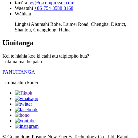
ī-mēra
ivy@e-compressor.com
Waeatuhi
+86-754-8588 8168
Wāhitau
Linghai Ahumahi Rohe, Laimei Road, Chenghai District,
Shantou, Guangdong, Haina
Uiuitanga
Kei te hiahia koe ki etahi atu taipitopito hua?
Tukuna mai he patai
PANUITANGA
Tirohia atu i konei
© Guangdong Posung New Energy Technology Co., Ltd. Rahui