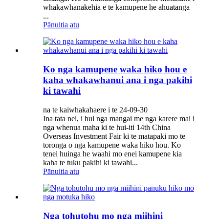
whakawhanakehia e te kamupene he ahuatanga
...
Pānuitia atu
Ko nga kamupene waka hiko hou e
kaha whakawhanui ana i nga pakihi
ki tawahi
na te kaiwhakahaere i te 24-09-30
Ina tata nei, i hui nga mangai me nga karere mai i
nga whenua maha ki te hui-iti 14th China
Overseas Investment Fair ki te matapaki mo te
toronga o nga kamupene waka hiko hou. Ko
tenei huinga he waahi mo enei kamupene kia
kaha te tuku pakihi ki tawahi...
Pānuitia atu
Nga tohutohu mo nga miihini