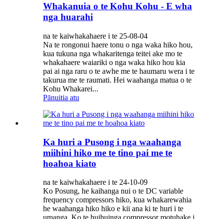
Whakanuia o te Kohu Kohu - E wha
nga huarahi
na te kaiwhakahaere i te 25-08-04
Na te rongonui haere tonu o nga waka hiko hou,
kua tukuna nga whakaritenga teitei ake mo te
whakahaere waiariki o nga waka hiko hou kia
pai ai nga raru o te awhe me te haumaru wera i te
takurua me te raumati. Hei waahanga matua o te
Kohu Whakarei...
Pānuitia atu
Ka huri a Pusong i nga waahanga
miihini hiko me te tino pai me te
hoahoa kiato
na te kaiwhakahaere i te 24-10-09
Ko Posung, he kaihanga nui o te DC variable
frequency compressors hiko, kua whakarewahia
he waahanga hiko hiko e kii ana ki te huri i te
umanga. Ko te huihuinga compressor motuhake i